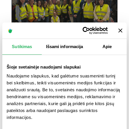
Sutikimas
Išsami informacija
Apie
2026 m. liepos 27 d.
Tekstilės kelionė nesibaigia
Šioje svetainėje naudojami slapukai
konteineryje
Naudojame slapukus, kad galėtume suasmeninti turinį
bei skelbimus, teikti visuomeninės medijos funkcijas ir
analizuoti srautą. Be to, svetainės naudojimo informaciją
SKAITYTI PLAČIAU
bendriname su visuomeninės medijos, reklamavimo ir
analizės partneriais, kurie gali ją pridėti prie kitos jūsų
pateiktos arba naudojant paslaugas surinktos
informacijos.