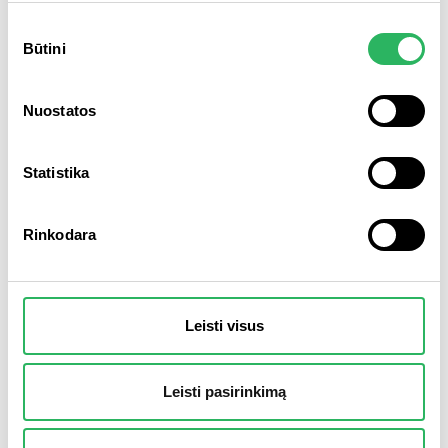
Sutikimo
Būtini
pasirinkimas
Nuostatos
Statistika
Rinkodara
2026 m. liepos 21 d.
Liepos 23 d. VASA savitarna laikinai
neveiks
Leisti visus
SKAITYTI PLAČIAU
Leisti pasirinkimą