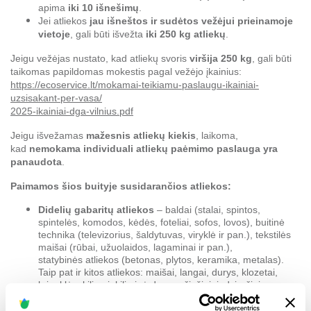
apima
iki 10 išnešimų
.
Jei atliekos
jau išneštos ir sudėtos vežėjui prieinamoje
vietoje
, gali būti išvežta
iki 250 kg atliekų
.
Jeigu vežėjas nustato, kad atliekų svoris
viršija 250 kg
, gali būti
taikomas papildomas mokestis pagal vežėjo įkainius:
https://ecoservice.lt/mokamai-teikiamu-paslaugu-ikainiai-
uzsisakant-per-vasa/
2025-ikainiai-dga-vilnius.pdf
Jeigu išvežamas
mažesnis atliekų kiekis
, laikoma,
kad
nemokama individuali atliekų paėmimo paslauga yra
panaudota
.
Paimamos šios buityje susidarančios atliekos:
Didelių gabaritų atliekos
– baldai (stalai, spintos,
spintelės, komodos, kėdės, foteliai, sofos, lovos), buitinė
technika (televizorius, šaldytuvas, viryklė ir pan.), tekstilės
maišai (rūbai, užuolaidos, lagaminai ir pan.),
statybinės atliekos (betonas, plytos, keramika, metalas).
Taip pat ir kitos atliekos: maišai, langai, durys, klozetai,
kriauklės, kilimai, kiliminė danga, čiužiniai, dviračiai,
paspirtukai, automobilinės kėdutės, vežimėliai.