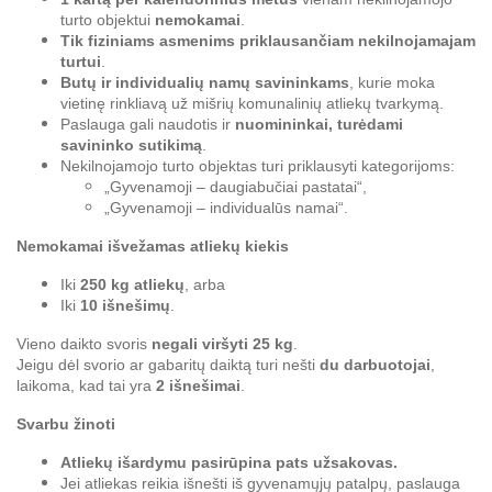
turto objektui
nemokamai
.
Tik fiziniams asmenims priklausančiam nekilnojamajam
turtui
.
Butų ir individualių namų savininkams
, kurie moka
vietinę rinkliavą už mišrių komunalinių atliekų tvarkymą.
Paslauga gali naudotis ir
nuomininkai, turėdami
savininko sutikimą
.
Nekilnojamojo turto objektas turi priklausyti kategorijoms:
„Gyvenamoji – daugiabučiai pastatai“,
„Gyvenamoji – individualūs namai“.
Nemokamai išvežamas atliekų kiekis
Iki
250 kg atliekų
, arba
Iki
10 išnešimų
.
Vieno daikto svoris
negali viršyti 25 kg
.
Jeigu dėl svorio ar gabaritų daiktą turi nešti
du darbuotojai
,
laikoma, kad tai yra
2 išnešimai
.
Svarbu žinoti
Atliekų išardymu pasirūpina pats užsakovas.
Jei atliekas reikia išnešti iš gyvenamųjų patalpų, paslauga