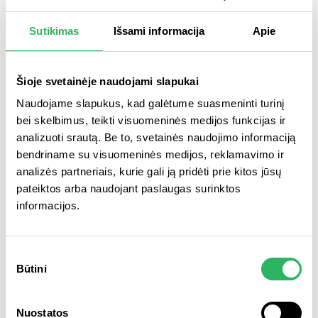
Pavojingos atliekos
– pasenę buities chemijos produktai,
lakų, dažų, klijų, tirpiklių, skiediklių atliekos, pakuotės nuo
Sutikimas
Išsami informacija
Apie
dažų, ploviklių, cheminių medžiagų, gyvsidabrio turinčios
atliekos (sudaužytų ir pažeistų nepriimame), trąšų, augalų
apsaugos priemonių, agrochemijos atliekos, aerozoliai
balionėliai.
Šioje svetainėje naudojami slapukai
Padangos ir kitos automobilių dalys, asbesto atliekos, žaliosios
Naudojame slapukus, kad galėtume suasmeninti turinį
atliekos nėra priimamos.
bei skelbimus, teikti visuomeninės medijos funkcijas ir
Užsakydami paslaugą per
VASA
savitarną
, komentaruose galite
analizuoti srautą. Be to, svetainės naudojimo informaciją
nurodyti atliekų tipą ir vietą, kurioje jos yra sukrautos.
bendriname su visuomeninės medijos, reklamavimo ir
analizės partneriais, kurie gali ją pridėti prie kitos jūsų
Paslaugos suteikimo laikas
pateiktos arba naudojant paslaugas surinktos
Darbo dienomis ir šeštadieniais – nuo 7.00 val. iki 21.00
informacijos.
val.
Švenčių dienomis ir sekmadieniais paslauga neteikiama.
Mokama individuali atliekų paėmimo paslauga
Sutikimo
Būtini
Jei jau pasinaudojote nemokamo išvežimo paslauga, galite
pasirinkimas
užsisakyti mokamą paslaugą.
Tai nėra VASA teikiama paslauga. Įkainius ir paslaugų teikimo
Nuostatos