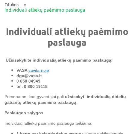
»
Titulinis
Individuali atliekų paėmimo paslauga
Individuali atliekų paėmimo
paslauga
Užsisakykite individualią atliekų paėmimo paslaugą:
VASA
savitarnoje
dga@vasa.lt
0 650 04949
tel. 0 800 19118
Primename, kad gyventojai gali
užsisakyti individualią didelių
gabaritų atliekų paėmimo paslaugą
.
Paslaugos sąlygos
Individuali atliekų paėmimo paslauga teikiama:
1 kartą per kalendorinius metus
vienam nekilnojamojo