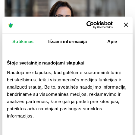
Sutikimas
Išsami informacija
Apie
Šioje svetainėje naudojami slapukai
Naudojame slapukus, kad galėtume suasmeninti turinį
bei skelbimus, teikti visuomeninės medijos funkcijas ir
Ingrida Tamašauskienė
Klientų patirčių valdymo skyriaus vadovė
analizuoti srautą. Be to, svetainės naudojimo informaciją
bendriname su visuomeninės medijos, reklamavimo ir
analizės partneriais, kurie gali ją pridėti prie kitos jūsų
pateiktos arba naudojant paslaugas surinktos
informacijos.