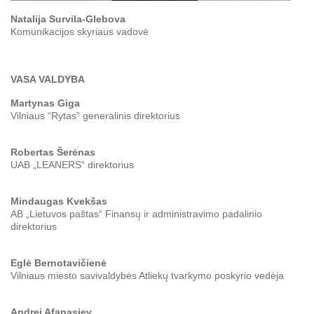
Natalija Survila-Glebova
Komunikacijos skyriaus vadovė
VASA VALDYBA
Martynas Giga
Vilniaus “Rytas” generalinis direktorius
Robertas Šerėnas
UAB „LEANERS“ direktorius
Mindaugas Kvekšas
AB „Lietuvos paštas“ Finansų ir administravimo padalinio
direktorius
Eglė Bernotavičienė
Vilniaus miesto savivaldybės Atliekų tvarkymo poskyrio vedėja
Andrej Afanasjev