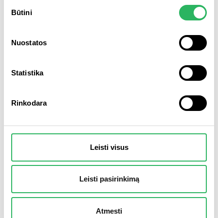
Sutikimo
Būtini
pasirinkimas
Nuostatos
Statistika
Andrej Afanasjev
Teisės ir bendrųjų reikalų skyriaus vadovas
Rinkodara
Leisti visus
Leisti pasirinkimą
Atmesti