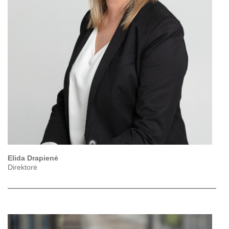
Elida Drapienė
Direktorė
___________________________________________________