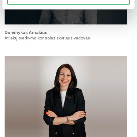
Dominykas Arnašius
Atliekų tvarkymo kontrolės skyriaus vadovas