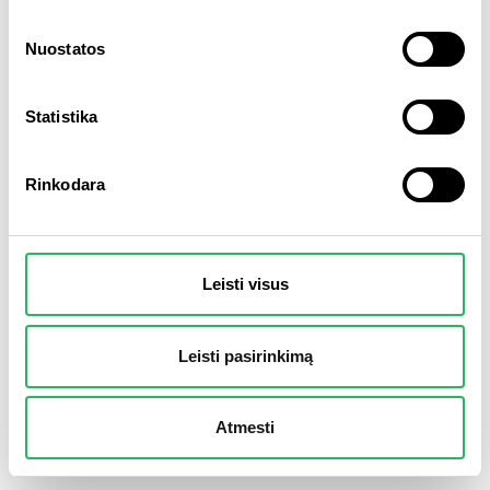
Nuostatos
Statistika
Rinkodara
SĮ „Vilniaus atliekų sistemos administratorius“
Leisti visus
Laisvės pr. 10, LT-04215 Vilnius
Tel. 0 650 04949
El. paštas
info@vasa.lt
Leisti pasirinkimą
© 2019 vasa.lt. Visos teisės saugomos
Atmesti