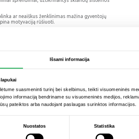
niniai sprendimai, užtikrinantys sklandų sistemos
 aplinka ar neaiškus ženklinimas mažina gyventojų
pina motyvaciją rūšiuoti.
alies, atsakomybė – ne tik reaguoti į problemas, bet ir
nuo gyventojų pranešimų vertinimo iki efektyviausių
nimo.
ien techninis sprendimas. Tai žmonėms pritaikyta, patogi
Išsami informacija
ų ir skatina aktyvesnį gyventojų įsitraukimą.
slapukai
tume suasmeninti turinį bei skelbimus, teikti visuomeninės medij
dojimo informaciją bendriname su visuomeninės medijos, reklamav
os jūsų pateiktos arba naudojant paslaugas surinktos informacijos.
Nuostatos
Statistika