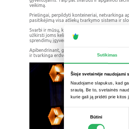
gyventojams. Taip pat svarbūs ir apgalvoti tech
veikimą.
Priešingai, perpildyti konteineriai, netvarkinga
pasitikėjimą visa atliekų tvarkymo sistema ir slo
Svarbi ir mūsų, kaip atliekų tvarkymo sistemos d
užkirsti joms kelią. Tai reiškia nuoseklų darbą: 
sprendimų įgyvendinimo ir infrastruktūros geri
Apibendrinant, gera konteinerių aikštelė nėra v
Sutikimas
ir tvarkinga erdvė, kuri leidžia rūšiuoti be kliūči
Šioje svetainėje naudojami 
Naudojame slapukus, kad galė
srautą. Be to, svetainės nau
kurie gali ją pridėti prie kit
Sutikimo
Būtini
pasirinkimas