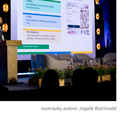
nuotraukų autorė: Jogailė Butrimaitė