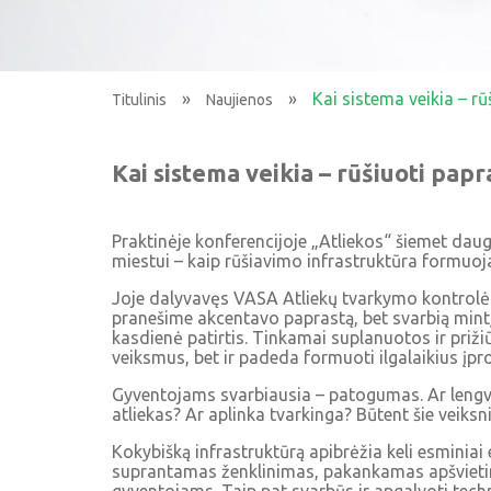
»
»
Kai sistema veikia – rū
Titulinis
Naujienos
Kai sistema veikia – rūšiuoti papr
Praktinėje konferencijoje „Atliekos“ šiemet dau
miestui – kaip rūšiavimo infrastruktūra formuoja
Joje dalyvavęs VASA Atliekų tvarkymo kontrol
pranešime akcentavo paprastą, bet svarbią mintį:
kasdienė patirtis. Tinkamai suplanuotos ir priži
veiksmus, bet ir padeda formuoti ilgalaikius įpro
Gyventojams svarbiausia – patogumas. Ar lengva 
atliekas? Ar aplinka tvarkinga? Būtent šie veiksn
Kokybišką infrastruktūrą apibrėžia keli esminiai
suprantamas ženklinimas, pakankamas apšvieti