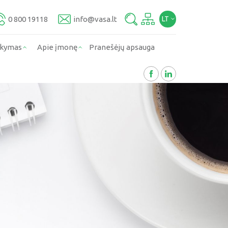
0 800 19118
info@vasa.lt
LT
rkymas
Apie įmonę
Pranešėjų apsauga