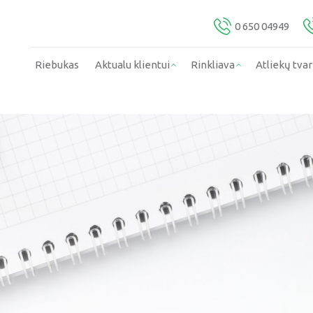
0 650 04949
Riebukas
Aktualu klientui
Rinkliava
Atliekų tva