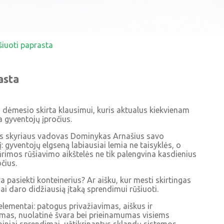
šiuoti paprasta
asta
g dėmesio skirta klausimui, kuris aktualus kiekvienam
 gyventojų įpročius.
ės skyriaus vadovas Dominykas Arnašius savo
 gyventojų elgseną labiausiai lemia ne taisyklės, o
ūrimos rūšiavimo aikštelės ne tik palengvina kasdienius
čius.
pasiekti konteinerius? Ar aišku, kur mesti skirtingas
iai daro didžiausią įtaką sprendimui rūšiuoti.
 elementai: patogus privažiavimas, aiškus ir
mas, nuolatinė švara bei prieinamumas visiems