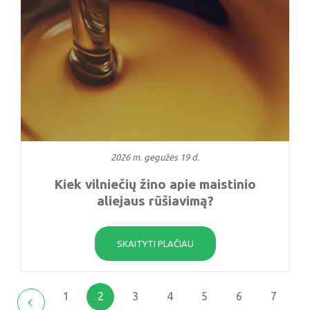
2026 m. gegužės 19 d.
Kiek vilniečių žino apie maistinio
aliejaus rūšiavimą?
SKAITYTI PLAČIAU
1
2
3
4
5
6
7