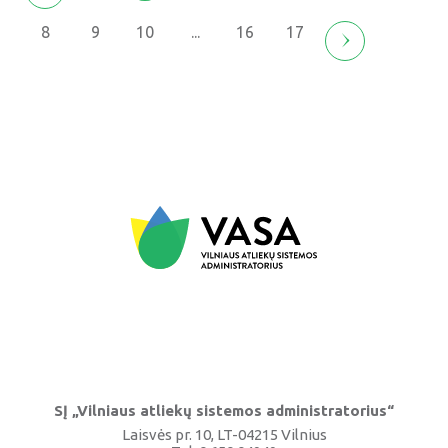
8
9
10
...
16
17
SĮ „Vilniaus atliekų sistemos administratorius“
Laisvės pr. 10, LT-04215 Vilnius