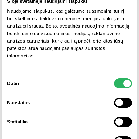
Šioje svetainėje naudojami slapukai
Kaip tinkamai tvarkyti žaliąsias
Naudojame slapukus, kad galėtume suasmeninti turinį
atliekas?
bei skelbimus, teikti visuomeninės medijos funkcijas ir
analizuoti srautą. Be to, svetainės naudojimo informaciją
bendriname su visuomeninės medijos, reklamavimo ir
SKAITYTI PLAČIAU
analizės partneriais, kurie gali ją pridėti prie kitos jūsų
pateiktos arba naudojant paslaugas surinktos
informacijos.
Sutikimo
Būtini
pasirinkimas
Nuostatos
Statistika