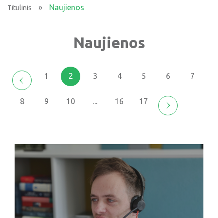
»
Naujienos
Titulinis
Naujienos
1
2
3
4
5
6
7
8
9
10
...
16
17