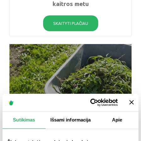
kaitros metu
SKAITYTI PLAČIAU
Sutikimas
Išsami informacija
Apie
2026 m. birželio 23 d.