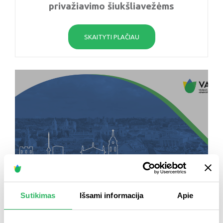
privažiavimo šiukšliavežėms
SKAITYTI PLAČIAU
Sutikimas
Išsami informacija
Apie
2025 m. lapkričio 25 d.