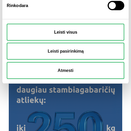
Rinkodara
2025 m. lapkričio 24 d.
Informacija Verkių apylinkių
Leisti visus
gyventojams dėl mišrių komunalinių
atliekų konteinerių i...
Leisti pasirinkimą
SKAITYTI PLAČIAU
Atmesti