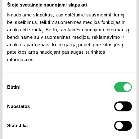
Šioje svetainėje naudojami slapukai
Pradedamas kasmetinis „Vilniaus
Naudojame slapukus, kad galėtume suasmeninti turinį
atliekų sistemos administratorius“
bei skelbimus, teikti visuomeninės medijos funkcijas ir
klientų pasitenki...
analizuoti srautą. Be to, svetainės naudojimo informaciją
bendriname su visuomeninės medijos, reklamavimo ir
analizės partneriais, kurie gali ją pridėti prie kitos jūsų
SKAITYTI PLAČIAU
pateiktos arba naudojant paslaugas surinktos
informacijos.
Sutikimo
Būtini
pasirinkimas
Nuostatos
Statistika