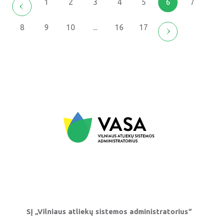
1
2
3
4
5
6
7
8
9
10
...
16
17
SĮ „Vilniaus atliekų sistemos administratorius“